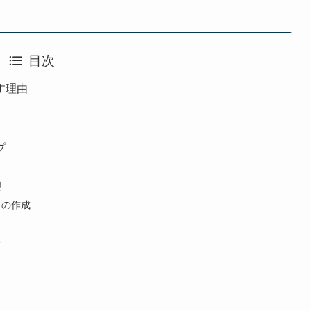
目次
す理由
プ
理
トの作成
プ