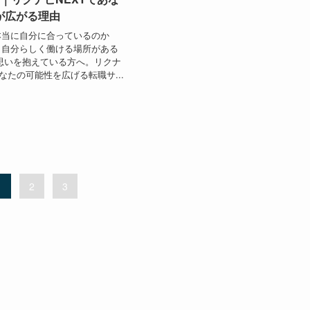
が広がる理由
本当に自分に合っているのか
と自分らしく働ける場所がある
思いを抱えている方へ。リクナ
なたの可能性を広げる転職サ...
1
2
3