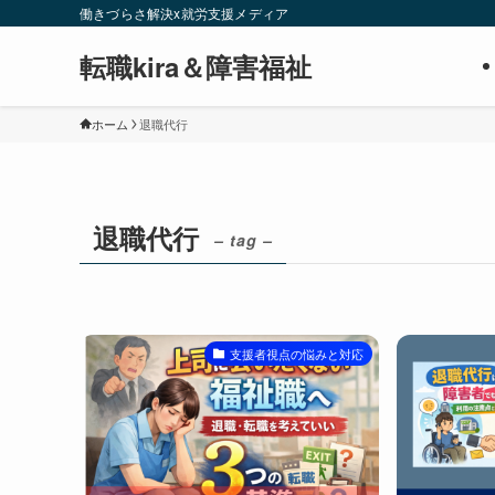
働きづらさ解決x就労支援メディア
転職kira＆障害福祉
ホーム
退職代行
退職代行
– tag –
支援者視点の悩みと対応