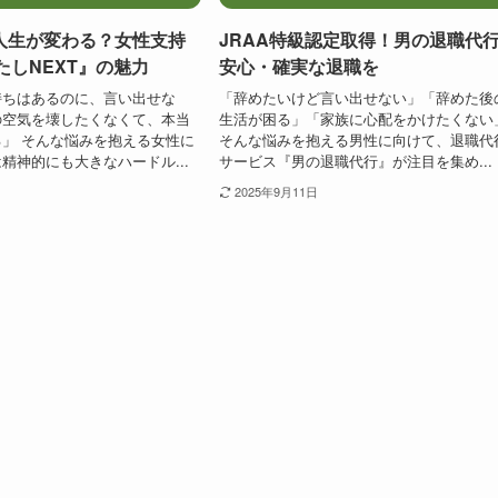
人生が変わる？女性支持
JRAA特級認定取得！男の退職代
わたしNEXT』の魅力
安心・確実な退職を
持ちはあるのに、言い出せな
「辞めたいけど言い出せない」「辞めた後
の空気を壊したくなくて、本当
生活が困る」「家族に心配をかけたくない
」 そんな悩みを抱える女性に
そんな悩みを抱える男性に向けて、退職代
精神的にも大きなハードル...
サービス『男の退職代行』が注目を集め...
2025年9月11日