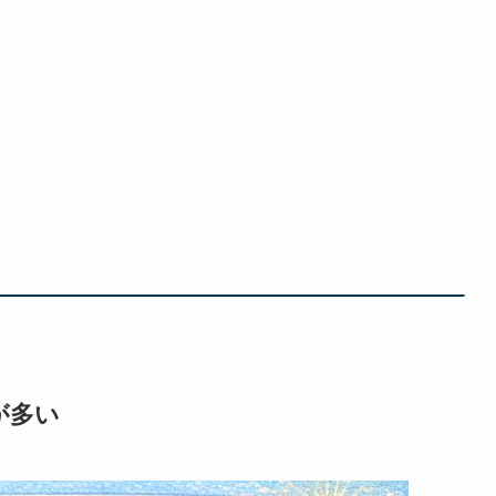
ト
が多い