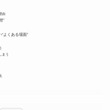
理由
壁”
“よくある場面”
う
しまう
化